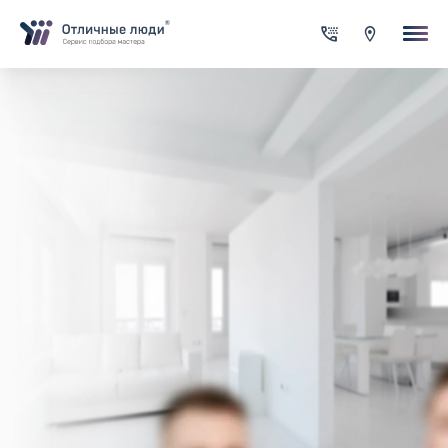
Ваша заявка
За каждый оформленный заказ вы получаете Cash-back на сво
счет
Итого:
0.00
руб.
Указанная сумма не является публичной офертой и может
меняться в зависимости от сложности работы
Контактная информация
Имя*
Город*
Адрес*
Телефон*
Опишите задачу