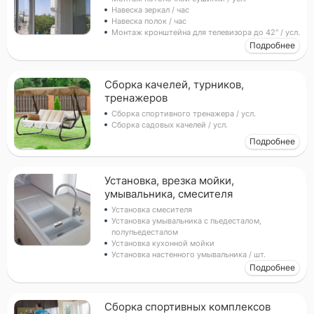
Навеска зеркал / час
Навеска полок / час
Монтаж кронштейна для телевизора до 42" / усл.
Подробнее
Прикрепить фото (до 5 шт.)
(Подсказка: фото помогут мастеру
точнее оценить задачу)
Сборка качелей, турников,
тренажеров
Сборка спортивного тренажера / усл.
Сборка садовых качелей / усл.
Добавить фото
Подробнее
Заказать
Я согласен с условиями
обработки данных
Установка, врезка мойки,
умывальника, смесителя
Установка смесителя
Установка умывальника с пьедесталом,
полупьедесталом
Установка кухонной мойки
Установка настенного умывальника / шт.
Подробнее
Сборка спортивных комплексов