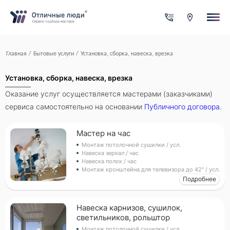
Ваша заявка
За каждый оформленный заказ вы получаете Cash-back на
свой счет
Итого:
0.00
руб.
Указанная сумма не является публичной офертой и может
Главная
/
Бытовые услуги
/
Установка, сборка, навеска, врезка
меняться в зависимости от сложности работы
Контактная информация
Имя*
Установка, сборка, навеска, врезка
Оказание услуг осуществляется мастерами (заказчиками)
сервиса самостоятельно на основании
Публичного договора
.
Город*
Мастер на час
Монтаж потолочной сушилки / усл.
Адрес*
Навеска зеркал / час
Навеска полок / час
Монтаж кронштейна для телевизора до 42" / усл.
Подробнее
Телефон*
Навеска карнизов, сушилок,
светильников, рольштор
Опишите задачу
Монтаж потолочной сушилки / усл.